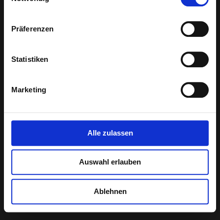
Präferenzen
If you don't know the password, use browser's back button
or
click here
to go homepage
Statistiken
Marketing
Alle zulassen
Auswahl erlauben
Ablehnen